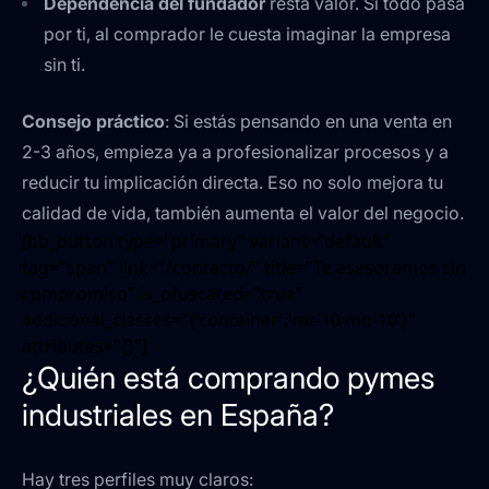
Dependencia del fundador
resta valor. Si todo pasa
por ti, al comprador le cuesta imaginar la empresa
sin ti.
Consejo práctico
: Si estás pensando en una venta en
2-3 años, empieza ya a profesionalizar procesos y a
reducir tu implicación directa. Eso no solo mejora tu
calidad de vida, también aumenta el valor del negocio.
[bb_button type="primary" variant="default"
tag="span" link="/contacto/" title="Te asesoramos sin
compromiso" is_ofuscated="true"
additional_classes="{'container':'mt-10 mb-10'}"
attributes="{}"]
¿Quién está comprando pymes
industriales en España?
Hay tres perfiles muy claros: