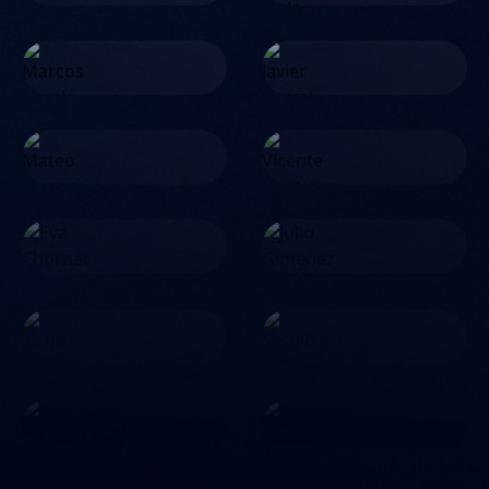
Marcos Garcia
Javier Corral
Mateo Moreno
Vicente Martinez
Eva Chornet
Julio Gimenez
Jorge Cantero
Sergio Lax
Augusto Balata
David Zaragoza