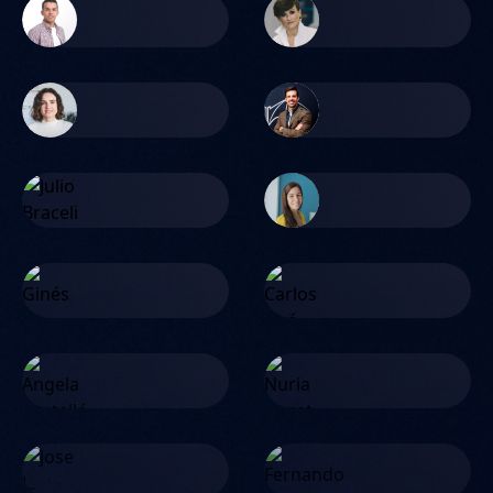
Sergio Sanchís
Susana Lluna
Violeta Garín
Carlos Grafiada
Julio Braceli
Cristina Moreno
Ginés Bo
Carlos Lleó
Angela Castelló
Nuria Lloret
Jose L. Poyatos
Fernando de la Rosa